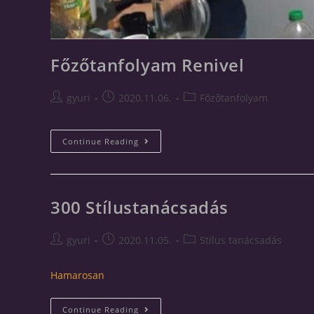
Főzőtanfolyam Renivel
gyuri
2020.11.06.
Főzőtanfolyam
Continue Reading
300 Stílustanácsadás
gyuri
2020.11.05.
Stílus tanácsadás
Hamarosan
Continue Reading