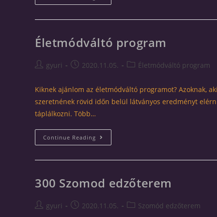
Életmódváltó program
gyuri
2020.11.05.
Életmódváltó program
Kiknek ajánlom az életmódváltó programot? Azoknak, akik
szeretnének rövid időn belül látványos eredményt elérn
táplálkozni. Több…
Continue Reading
300 Szomod edzőterem
gyuri
2020.11.05.
Szomód edzőterem