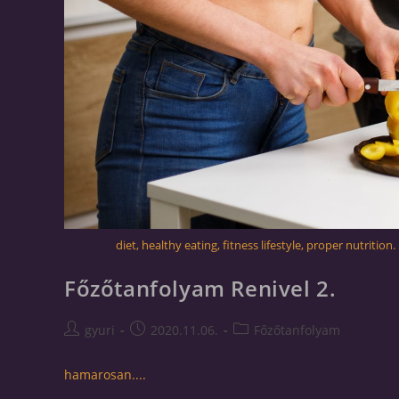
diet, healthy eating, fitness lifestyle, proper nutriti
Főzőtanfolyam Renivel 2.
gyuri
2020.11.06.
Főzőtanfolyam
hamarosan....