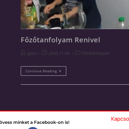
Főzőtanfolyam Renivel
gyuri
2020.11.06.
Főzőtanfolyam
Continue Reading
Kapcso
övess minket a Facebook-on is!