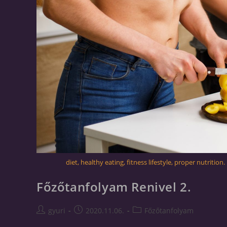
diet, healthy eating, fitness lifestyle, proper nutriti
Főzőtanfolyam Renivel 2.
gyuri
2020.11.06.
Főzőtanfolyam