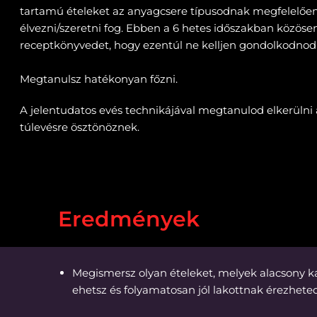
tartamú ételeket az anyagcsere típusodnak megfelelően
élvezni/szeretni fog. Ebben a 6 hetes időszakban közösen 
receptkönyvedet, hogy ezentúl ne kelljen gondolkodnod 
Megtanulsz hatékonyan főzni.
A jelentudatos evés technikájával megtanulod elkerülni
túlevésre ösztönöznek.
Eredmények
Megismersz olyan ételeket, melyek alacsony 
ehetsz és folyamatosan jól lakottnak érezhet