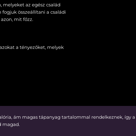
, melyeket az egész család
fogjuk összeállítani a családi
azon, mit főzz.
 azokat a tényezőket, melyek
kalória, ám magas tápanyag tartalommal rendelkeznek, így
ed magad.