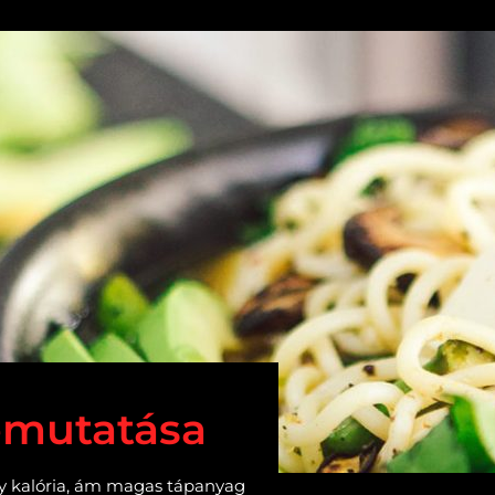
emutatása
y kalória, ám magas tápanyag