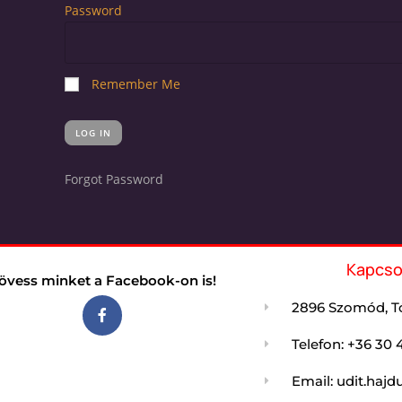
Password
Remember Me
Forgot Password
Kapcso
övess minket a Facebook-on is!
2896 Szomód, Tó
Telefon: +36 30 
Email: udit.ha