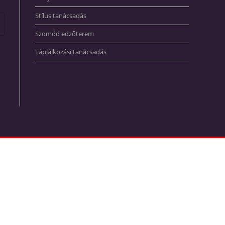
Stílus tanácsadás
Szomód edzőterem
Táplálkozási tanácsadás