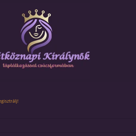
gisztrálj!