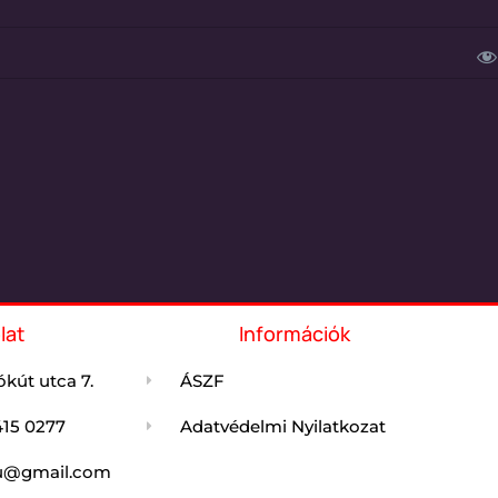
lat
Információk
kút utca 7.
ÁSZF
415 0277
Adatvédelmi Nyilatkozat
jdu@gmail.com