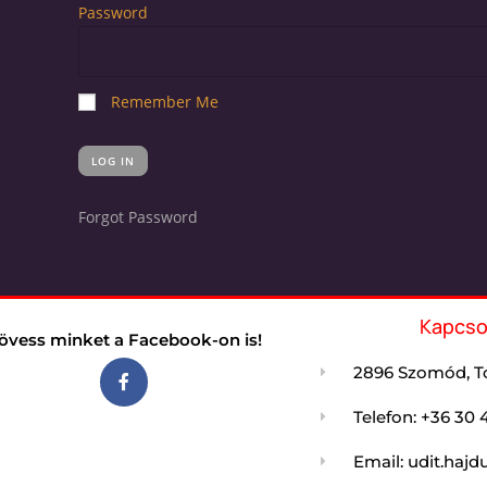
Password
Remember Me
Forgot Password
Kapcso
övess minket a Facebook-on is!
2896 Szomód, Tó
Telefon: +36 30 
Email: udit.ha