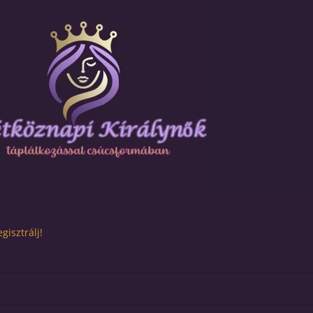
gisztrálj!