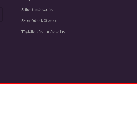
Stílus tanácsadás
Szomód edzőterem
Táplálkozási tanácsadás