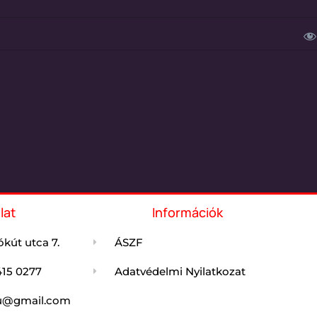
lat
Információk
kút utca 7.
ÁSZF
415 0277
Adatvédelmi Nyilatkozat
jdu@gmail.com