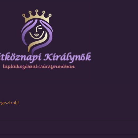
gisztrálj!