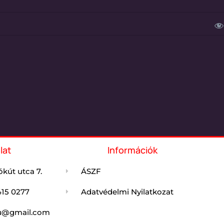
lat
Információk
kút utca 7.
ÁSZF
415 0277
Adatvédelmi Nyilatkozat
jdu@gmail.com