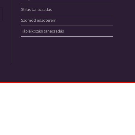
Stílus tanácsadás
Szomód edzőterem
Táplálkozási tanácsadás