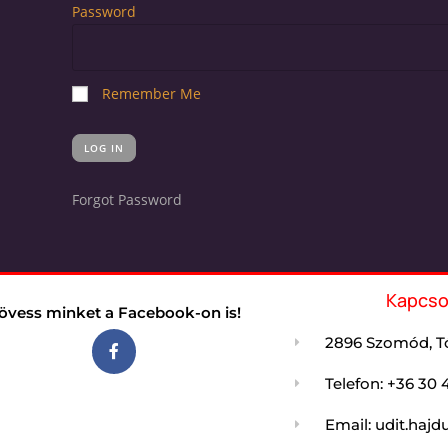
Password
Remember Me
Forgot Password
Kapcso
övess minket a Facebook-on is!
2896 Szomód, Tó
Telefon: +36 30 
Email: udit.ha