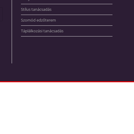
Stílus tanácsadás
Szomód edzőterem
Táplálkozási tanácsadás