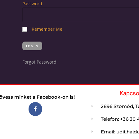
Password
Remember Me
Forgot Password
Kapcso
övess minket a Facebook-on is!
2896 Szomód, Tó
Telefon: +36 30 
Email: udit.ha