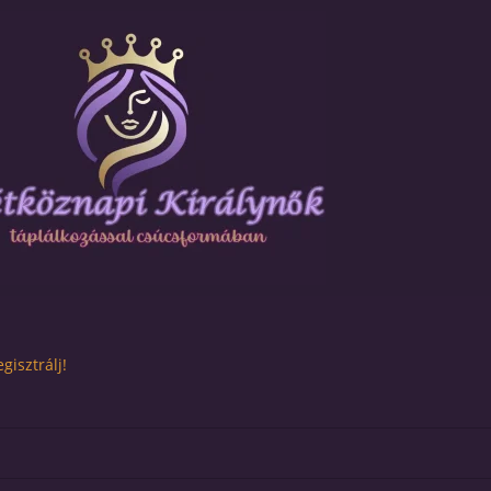
gisztrálj!