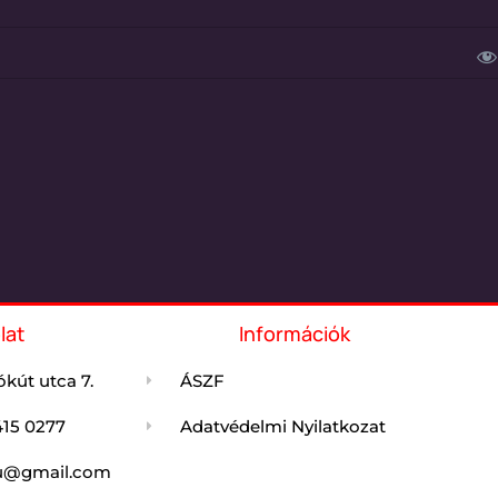
lat
Információk
kút utca 7.
ÁSZF
415 0277
Adatvédelmi Nyilatkozat
jdu@gmail.com