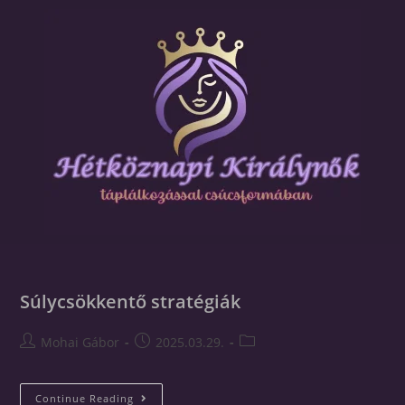
Súlycsökkentő stratégiák
Mohai Gábor
2025.03.29.
Continue Reading