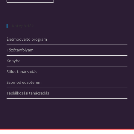
Kategóriák
Életmódváltó program
Főzőtanfolyam
Konyha
Stílus tanácsadás
Szomód edzőterem
Táplálkozási tanácsadás