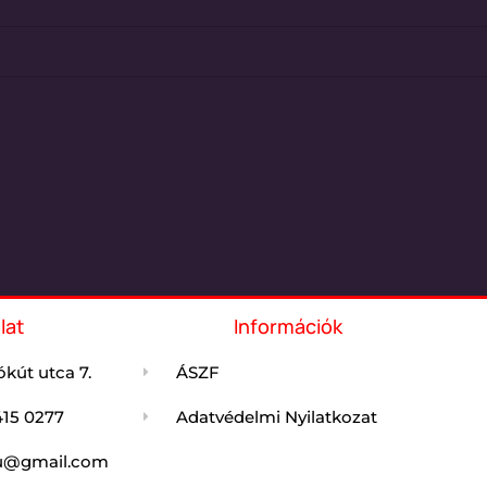
lat
Információk
kút utca 7.
ÁSZF
415 0277
Adatvédelmi Nyilatkozat
jdu@gmail.com