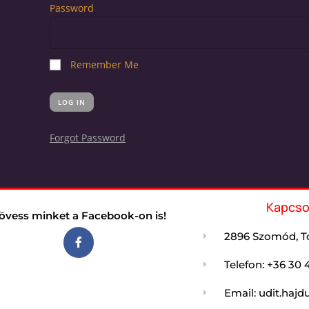
Password
Remember Me
Forgot Password
Kapcso
övess minket a Facebook-on is!
2896 Szomód, Tó
Telefon: +36 30 
Email: udit.ha