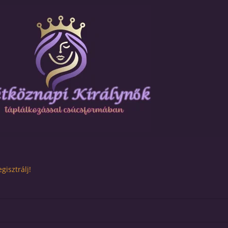
gisztrálj!