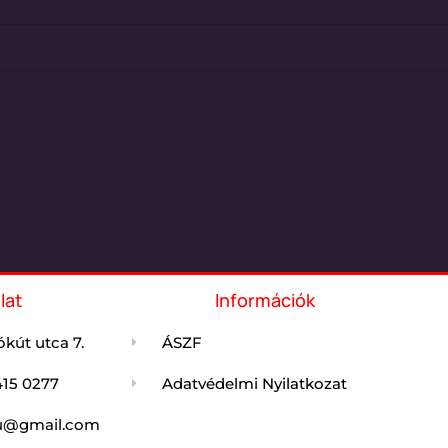
lat
Információk
kút utca 7.
ÁSZF
415 0277
Adatvédelmi Nyilatkozat
jdu@gmail.com