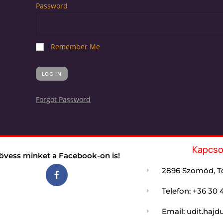
Password
Remember Me
Forgot Password
Kapcso
övess minket a Facebook-on is!
2896 Szomód, Tó
Telefon: +36 30 
Email: udit.ha