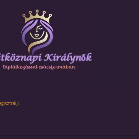
gisztrálj!