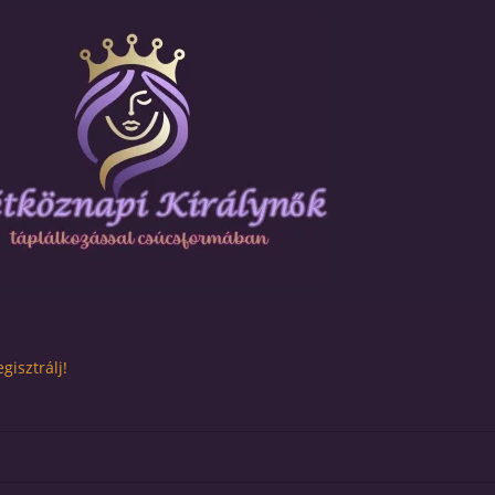
gisztrálj!