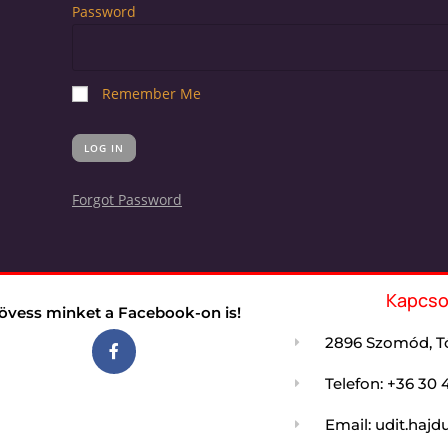
Password
Remember Me
Forgot Password
Kapcso
övess minket a Facebook-on is!
2896 Szomód, Tó
Telefon: +36 30 
Email: udit.ha