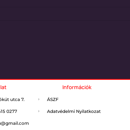
lat
Információk
kút utca 7.
ÁSZF
415 0277
Adatvédelmi Nyilatkozat
jdu@gmail.com