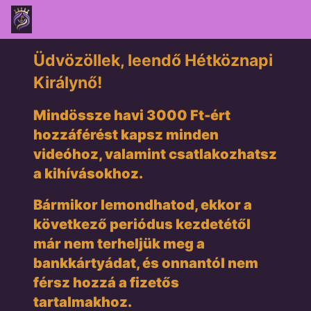
Üdvözöllek, leendő Hétköznapi
Királynő!
Mindössze havi 3000 Ft-ért
hozzáférést kapsz minden
videóhoz, valamint csatlakozhatsz
a kihívásokhoz.
Bármikor lemondhatod, ekkor a
következő periódus kezdetétől
már nem terheljük meg a
bankkártyádat, és onnantól nem
férsz hozzá a fizetős
tartalmakhoz.