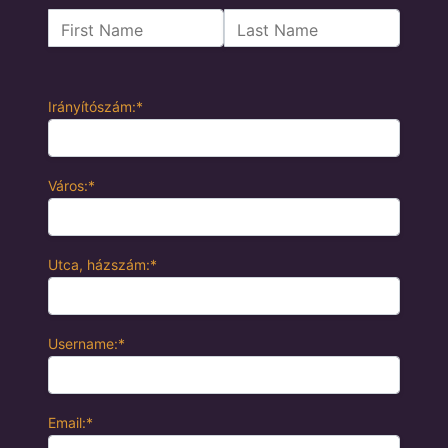
Name:
First Name
Last Name
Billing Address
Irányítószám:*
Város:*
Utca, házszám:*
Username:*
Email:*