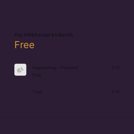
Pay Hétköznapi Királynők
Free
Alapcsomag – Payment
0 Ft
Free
Total
0 Ft